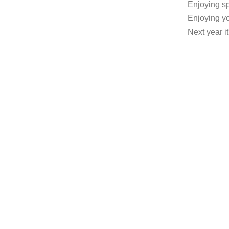
Enjoying sp
Enjoying y
Next year 