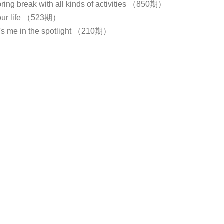
ring break with all kinds of activities （850期）
our life （523期）
it's me in the spotlight （210期）