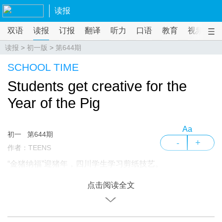
读报
双语
读报
订报
翻译
听力
口语
教育
视频
课
读报
>
初一版
>
第644期
SCHOOL TIME
Students get creative for the
Year of the Pig
Aa
初一
第644期
-
+
作者：TEENS
“金猪纳福”迎猪年，四川学生学习剪纸技艺。
点击阅读全文