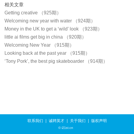
相关文章
Getting creative （925期）
Welcoming new year with water （924期）
Money in the UK to get a ‘wild’ look （923期）
little ai films get big in china （920期）
Welcoming New Year （915期）
Looking back at the past year （915期）
‘Tony Pork’, the best pig skateboarder （914期）
联系我们
|
诚聘英才
|
关于我们
|
版权声明
© i21st.cn