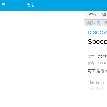
读报
双语
读
读报
>
高二版
DISCO
Speech
高二
第74
作者：TEEN
马丁·路德·
This book p
from the l
治家) Martin