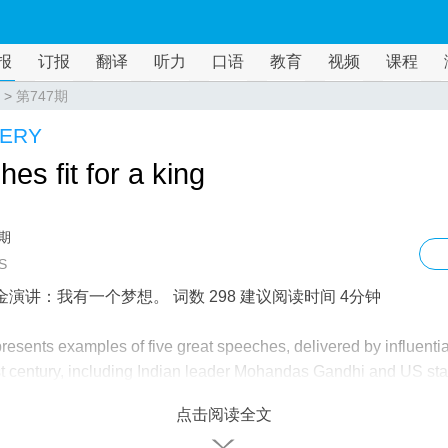
报
订报
翻译
听力
口语
教育
视频
课程
>
第747期
VERY
es fit for a king
7期
S
金演讲：我有一个梦想。 词数 298 建议阅读时间 4分钟
resents examples of five great speeches, delivered by influenti
ast century, including Indian leader Mohandas Gandhi and US s
 Luther King.
点击阅读全文