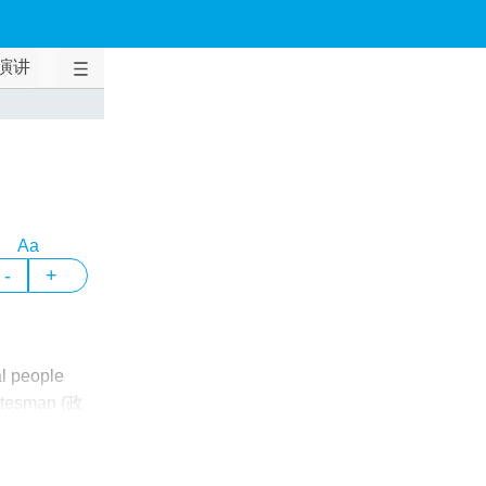
演讲
Aa
-
+
al people
tatesman (政