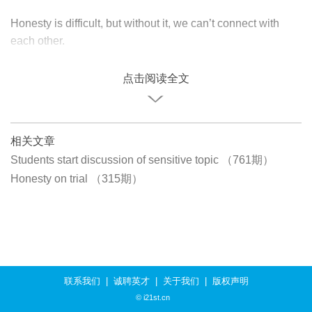
Honesty is difficult, but without it, we can’t connect with
each other.
点击阅读全文
相关文章
Students start discussion of sensitive topic （761期）
Honesty on trial （315期）
联系我们
|
诚聘英才
|
关于我们
|
版权声明
© i21st.cn