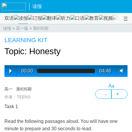
读报
双语
读报
订报
翻译
听力
口语
教育
视频
课程
读报
>
高一版
>
第835期
LEARNING KIT
Topic: Honesty
00:00
04:46
Aa
高一
第835期
-
+
作者：TEENS
Task 1
Read the following passages aloud. You will have one
minute to prepare and 30 seconds to read.