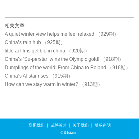
相关文章
A quiet winter view helps me feel relaxed （929期）
China’s rain hub （925期）
little ai films get big in china （920期）
China’s ‘Su-perstar’ wins the Olympic gold! （918期）
Dumplings of the world: From China to Poland （918期）
China’s AI star rises （915期）
How can we stay warm in winter? （913期）
联系我们
|
诚聘英才
|
关于我们
|
版权声明
© i21st.cn