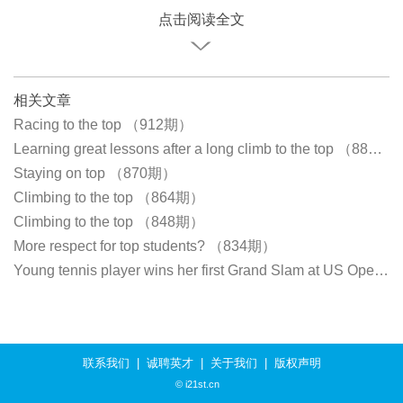
点击阅读全文
相关文章
Racing to the top （912期）
Learning great lessons after a long climb to the top （881期）
Staying on top （870期）
Climbing to the top （864期）
Climbing to the top （848期）
More respect for top students? （834期）
Young tennis player wins her first Grand Slam at US Open （825期）
联系我们
|
诚聘英才
|
关于我们
|
版权声明
© i21st.cn