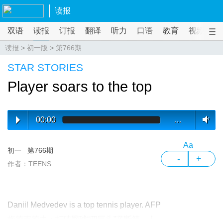
读报
双语
读报
订报
翻译
听力
口语
教育
视频
课
读报
>
初一版
>
第766期
STAR STORIES
Player soars to the top
00:00
…
Aa
初一
第766期
-
+
作者：TEENS
Daniil Medvedev is a top tennis player. AFP
梅德韦德夫：打破网球“四巨头”垄断第一人。