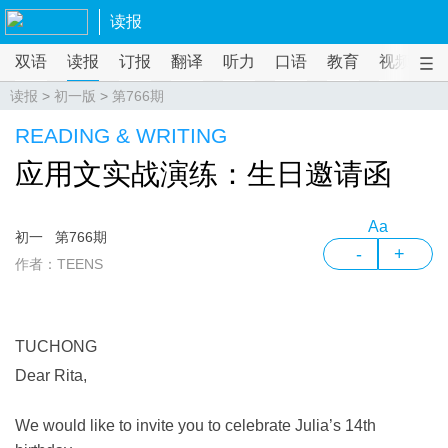
读报
双语
读报
订报
翻译
听力
口语
教育
视频
课
读报
>
初一版
>
第766期
READING & WRITING
应用文实战演练：生日邀请函
Aa
初一
第766期
-
+
作者：TEENS
TUCHONG
Dear Rita,
We would like to invite you to celebrate Julia’s 14th