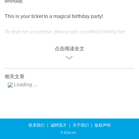
birthday.
This is your ticket to a magical birthday party!
To give her a surprise, please join us without telling her
about the party.
点击阅读全文
相关文章
Loading ...
联系我们
|
诚聘英才
|
关于我们
|
版权声明
© i21st.cn