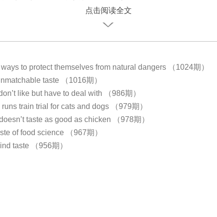
点击阅读全文
 ways to protect themselves from natural dangers （1024期）
 unmatchable taste （1016期）
don’t like but have to deal with （986期）
runs train trial for cats and dogs （979期）
 doesn’t taste as good as chicken （978期）
taste of food science （967期）
ehind taste （956期）