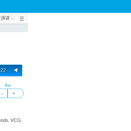
演讲
:22
Aa
-
+
iends. VCG