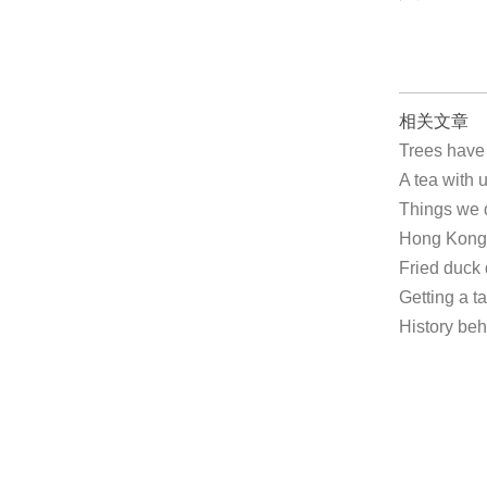
相关文章
Trees have
A tea with
Things we 
Hong Kong 
Fried duck
Getting a 
History b