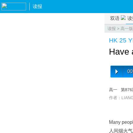
读报
双语
读
读报
>
高一版
HK 25 
Have 
00
高一
第87
作者：LIANG 
Many people
人间烟火气