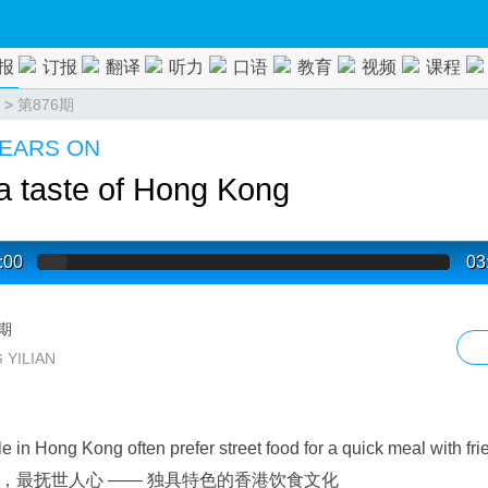
报
订报
翻译
听力
口语
教育
视频
课程
>
第876期
YEARS ON
a taste of Hong Kong
:00
03
6期
YILIAN
 in Hong Kong often prefer street food for a quick meal with fr
，最抚世人心 —— 独具特色的香港饮食文化