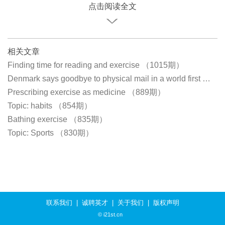
点击阅读全文
相关文章
Finding time for reading and exercise （1015期）
Denmark says goodbye to physical mail in a world first （1011期）
Prescribing exercise as medicine （889期）
Topic: habits （854期）
Bathing exercise （835期）
Topic: Sports （830期）
联系我们
|
诚聘英才
|
关于我们
|
版权声明
© i21st.cn