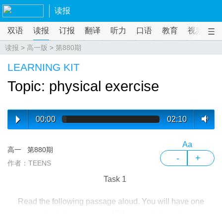
读报
双语
读报
订报
翻译
听力
口语
教育
视频
课
读报
>
高一版
>
第880期
LEARNING KIT
Topic: physical exercise
00:00
02:10
Aa
高一
第880期
-
+
作者：TEENS
Task 1
Read the following passage aloud. You will have one
minute to prepare and 30 seconds to read.