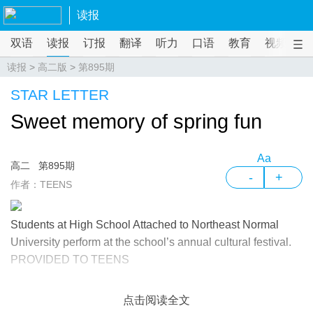
读报
双语
读报
订报
翻译
听力
口语
教育
视频
课
读报
>
高二版
>
第895期
STAR LETTER
Sweet memory of spring fun
Aa
高二
第895期
-
+
作者：TEENS
Students at High School Attached to Northeast Normal
University perform at the school’s annual cultural festival.
PROVIDED TO TEENS
点击阅读全文