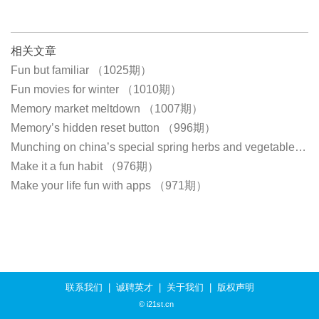
相关文章
Fun but familiar （1025期）
Fun movies for winter （1010期）
Memory market meltdown （1007期）
Memory’s hidden reset button （996期）
Munching on china’s special spring herbs and vegetables （982期）
Make it a fun habit （976期）
Make your life fun with apps （971期）
联系我们
|
诚聘英才
|
关于我们
|
版权声明
© i21st.cn