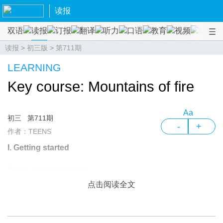
读报
双语
读报
订报
翻译
听力
口语
教育
视频
课程
读报
>
初三版
>
第711期
LEARNING
Key course: Mountains of fire
Aa
初三
第711期
-
+
作者：TEENS
I. Getting started
Know about volcanoes.
点击阅读全文