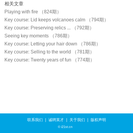
相关文章
Playing with fire （824期）
Key course: Lid keeps volcanoes calm （794期）
Key course: Preserving relics ... （792期）
Seeing key moments （786期）
Key course: Letting your hair down （786期）
Key course: Selling to the world （781期）
Key course: Twenty years of fun （774期）
联系我们
|
诚聘英才
|
关于我们
|
版权声明
© i21st.cn