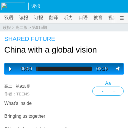
读报
双语
读报
订报
翻译
听力
口语
教育
视频
课
读报
>
高二版
>
第915期
SHARED FUTURE
China with a global vision
00:00
03:19
Aa
高二
第915期
-
+
作者：TEENS
What’s inside
Bringing us together