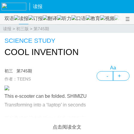
读报
双语
读报
订报
翻译
听力
口语
教育
视频
课程
读报
>
初三版
>
第745期
SCIENCE STUDY
COOL INVENTION
Aa
初三
第745期
-
+
作者：TEENS
This e-scooter can be folded. SHIMIZU
Transforming into a ‘laptop’ in seconds
可折叠成笔记本电脑大小的电动踏板车
点击阅读全文