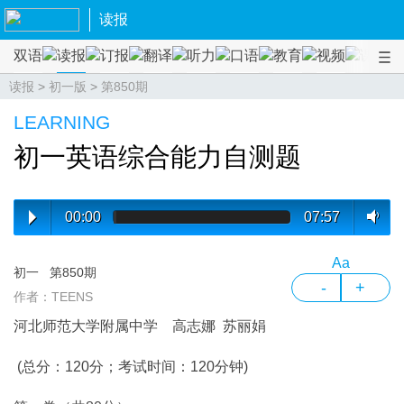
读报
双语
读报
订报
翻译
听力
口语
教育
视频
课程
读报
>
初一版
>
第850期
LEARNING
初一英语综合能力自测题
00:00
07:57
Aa
初一
第850期
-
+
作者：TEENS
河北师范大学附属中学 高志娜 苏丽娟
(总分：120分；考试时间：120分钟)