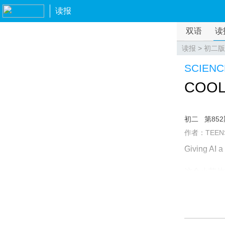
读报
双语
读
读报
>
初二版
SCIENC
COOL
初二
第85
作者：TEEN
Giving AI a
这个小芯片