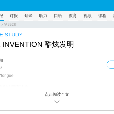
报
订报
翻译
听力
口语
教育
视频
课程
>
第852期
E STUDY
 INVENTION 酷炫发明
2期
S
 ‘tongue’
能让AI拥有味觉
点击阅读全文