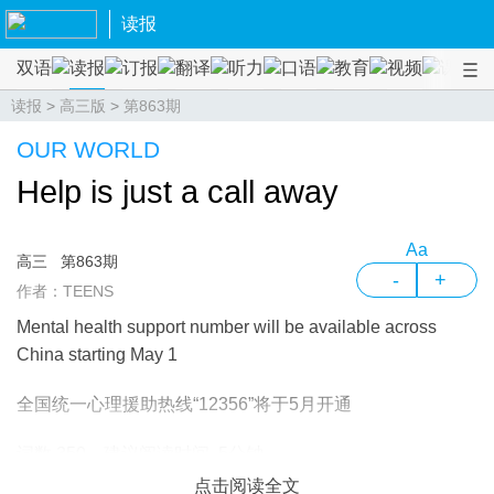
读报
双语
读报
订报
翻译
听力
口语
教育
视频
课程
读报
>
高三版
>
第863期
OUR WORLD
Help is just a call away
Aa
高三
第863期
-
+
作者：TEENS
Mental health support number will be available across
China starting May 1
全国统一心理援助热线“12356”将于5月开通
词数 350 建议阅读时间 5分钟
点击阅读全文