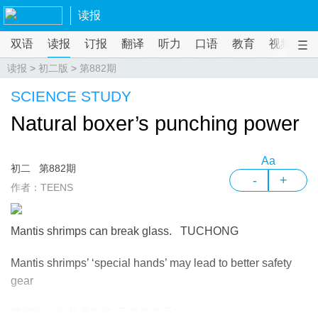
读报
双语
读报
订报
翻译
听力
口语
教育
视频
课
读报
>
初二版
>
第882期
SCIENCE STUDY
Natural boxer’s punching power
Aa
初二
第882期
-
+
作者：TEENS
Mantis shrimps can break glass. TUCHONG
Mantis shrimps’ ‘special hands’ may lead to better safety
gear
螳螂虾：自然界中的“无敌铁拳手”