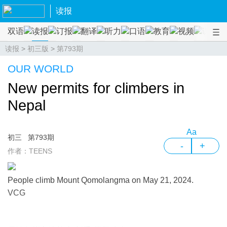
读报
双语
读报
订报
翻译
听力
口语
教育
视频
课程
读报
>
初三版
>
第793期
OUR WORLD
New permits for climbers in
Nepal
Aa
初三
第793期
-
+
作者：TEENS
People climb Mount Qomolangma on May 21, 2024.
VCG