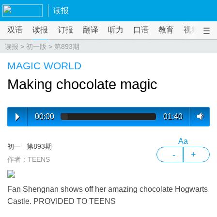
读报
双语
读报
订报
翻译
听力
口语
教育
视频
课
读报
>
初一版
>
第893期
MAGIC WORLD
Making chocolate magic
00:00
01:40
Aa
初一
第893期
-
+
作者：TEENS
Fan Shengnan shows off her amazing chocolate Hogwarts
Castle. PROVIDED TO TEENS