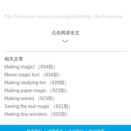
Fan Shengnan makes chocolate buildings, like Hogwarts
Castle
点击阅读全文
相关文章
Making magic! （934期）
Movie magic fun! （934期）
Making studying fun （929期）
Making paper magic （923期）
Making waves （923期）
Seeing the real magic （921期）
Making tiny wonders （920期）