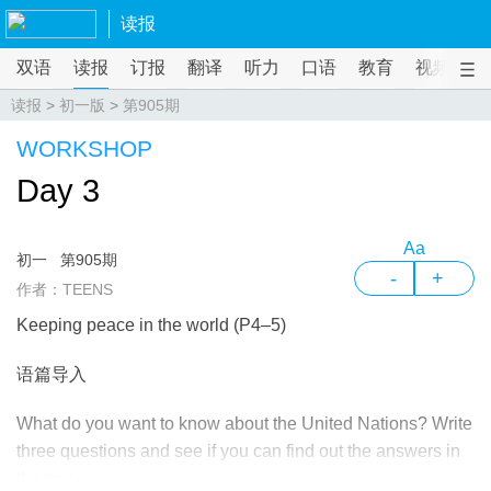
读报
双语
读报
订报
翻译
听力
口语
教育
视频
课
读报
>
初一版
>
第905期
WORKSHOP
Day 3
Aa
初一
第905期
-
+
作者：TEENS
Keeping peace in the world (P4–5)
语篇导入
What do you want to know about the United Nations? Write
three questions and see if you can find out the answers in
the text.