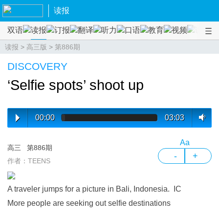
读报
双语
读报
订报
翻译
听力
口语
教育
视频
课程
读报
>
高三版
>
第886期
DISCOVERY
‘Selfie spots’ shoot up
00:00
03:03
Aa
高三
第886期
-
+
作者：TEENS
A traveler jumps for a picture in Bali, Indonesia. IC
More people are seeking out selfie destinations