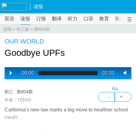
读报
双语
读报
订报
翻译
听力
口语
教育
视频
课
读报
>
初三版
>
第804期
OUR WORLD
Goodbye UPFs
00:00
02:33
Aa
初三
第804期
-
+
作者：TEENS
California’s new law marks a big move to healthier school
meals
美国加州对校园餐里的超加工食品出手了