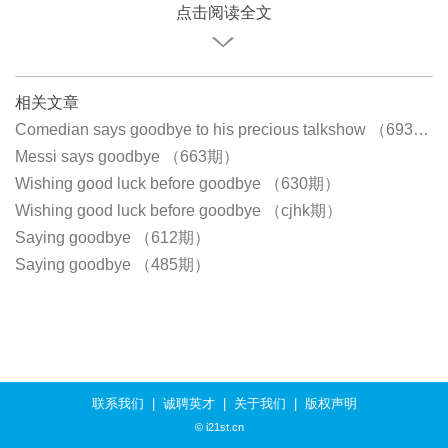
点击阅读全文
相关文章
Comedian says goodbye to his precious talkshow （693期）
Messi says goodbye （663期）
Wishing good luck before goodbye （630期）
Wishing good luck before goodbye （cjhk期）
Saying goodbye （612期）
Saying goodbye （485期）
联系我们
|
诚聘英才
|
关于我们
|
版权声明
© i21st.cn