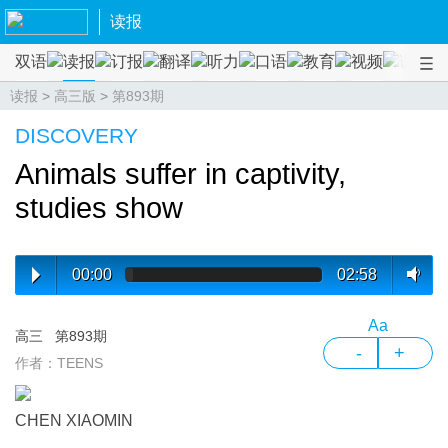
读报
双语
读报
订报
翻译
听力
口语
教育
视频
课程
读报
>
高三版
>
第893期
DISCOVERY
Animals suffer in captivity,
studies show
00:00
02:58
Aa
高三
第893期
-
+
作者：TEENS
CHEN XIAOMIN