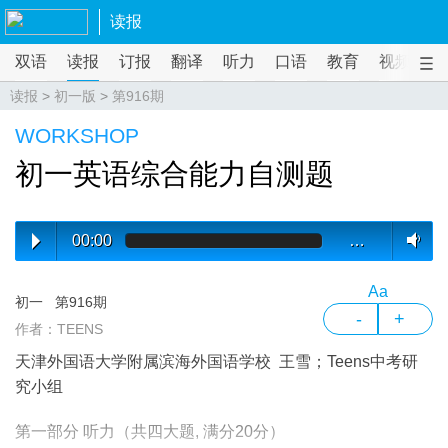
读报
双语
读报
订报
翻译
听力
口语
教育
视频
课
读报
>
初一版
>
第916期
WORKSHOP
初一英语综合能力自测题
00:00
…
Aa
初一
第916期
-
+
作者：TEENS
天津外国语大学附属滨海外国语学校 王雪；Teens中考研
究小组
第一部分 听力（共四大题, 满分20分）