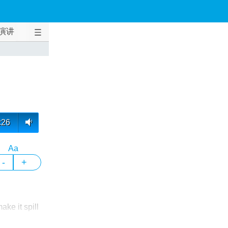
演讲
:26
Aa
-
+
ke it spill