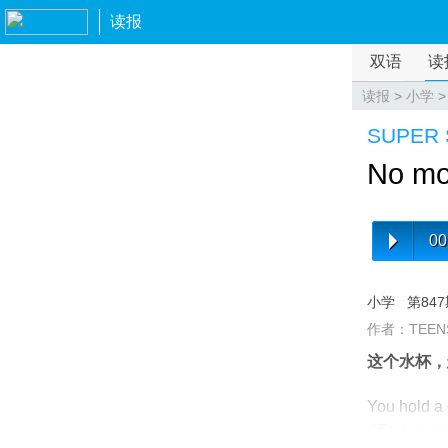
读报
双语
读
读报
>
小学
SUPER 
No mor
00
小学
第84
作者：TEEN
这个水杯，
You hold a 
(洒). Is the