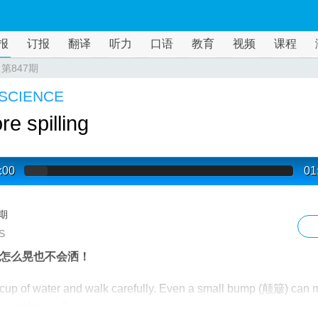
报
订报
翻译
听力
口语
教育
视频
课程
>
第847期
SCIENCE
e spilling
:00
01
7期
S
怎么晃也不会洒！
cup of water and walk carefully. Even a small bump (颠簸) can ma
re a safer cup?