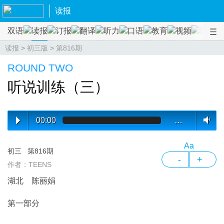
读报
双语
读报
订报
翻译
听力
口语
教育
视频
课程
读报
>
初三版
>
第816期
ROUND TWO
听说训练（三）
00:00
…
Aa
初三
第816期
-
+
作者：TEENS
湖北 陈丽娟
第一部分