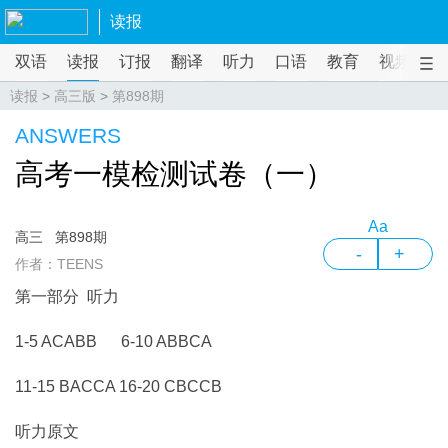
读报
双语
读报
订报
翻译
听力
口语
教育
视频
课
读报
>
高三版
>
第898期
ANSWERS
高考一模检测试卷（一）
Aa
高三
第898期
-
+
作者：TEENS
第一部分 听力
1-5 ACABB
6-10 ABBCA
11-15 BACCA
16-20 CBCCB
听力原文