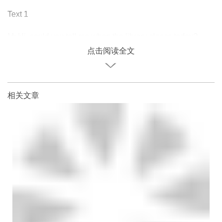
Text 1
M: Hi, could you tell me when the library closes today?
点击阅读全文
相关文章