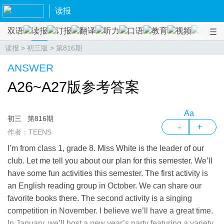
读报
双语
读报
订报
翻译
听力
口语
教育
视频
课程
读报
>
初三版
>
第816期
ANSWER
A26~A27版参考答案
Aa
初三
第816期
-
+
作者：TEENS
I’m from class 1, grade 8. Miss White is the leader of our
club. Let me tell you about our plan for this semester. We’ll
have some fun activities this semester. The first activity is
an English reading group in October. We can share our
favorite books there. The second activity is a singing
competition in November. I believe we’ll have a great time.
In January, we’ll host a new year’s party featuring a variety