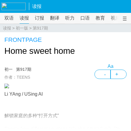
读报
双语
读报
订报
翻译
听力
口语
教育
视频
课
读报
>
初一版
>
第917期
FRONTPAGE
Home sweet home
Aa
初一
第917期
-
+
作者：TEENS
Li YAng / USing AI
解锁家庭的多种“打开方式”
People from different countries talk about their family life