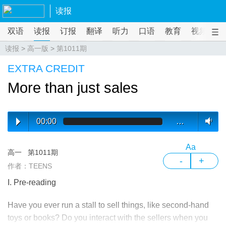
读报
双语
读报
订报
翻译
听力
口语
教育
视频
课
读报
>
高一版
>
第1011期
EXTRA CREDIT
More than just sales
00:00
…
Aa
高一
第1011期
-
+
作者：TEENS
I. Pre-reading
Have you ever run a stall to sell things, like second-hand
toys or books? Do you interact with the sellers when you