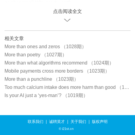
go shopping? Why or why not?
点击阅读全文
相关文章
More than ones and zeros （1028期）
More than poetry （1027期）
More than what algorithms recommend （1024期）
Mobile payments cross more borders （1023期）
More than a punchline （1023期）
Too much calcium intake does more harm than good （1023期）
Is your AI just a ‘yes-man’?​ （1019期）
联系我们
|
诚聘英才
|
关于我们
|
版权声明
© i21st.cn