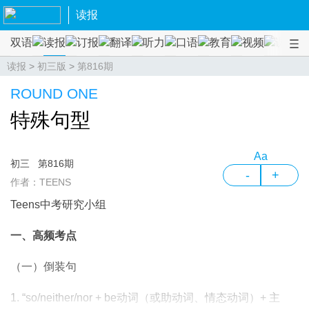
读报
双语
读报
订报
翻译
听力
口语
教育
视频
课程
读报
>
初三版
>
第816期
ROUND ONE
特殊句型
Aa
初三
第816期
-
+
作者：TEENS
Teens中考研究小组
一、高频考点
（一）倒装句
1. “so/neither/nor + be动词（或助动词、情态动词）+ 主