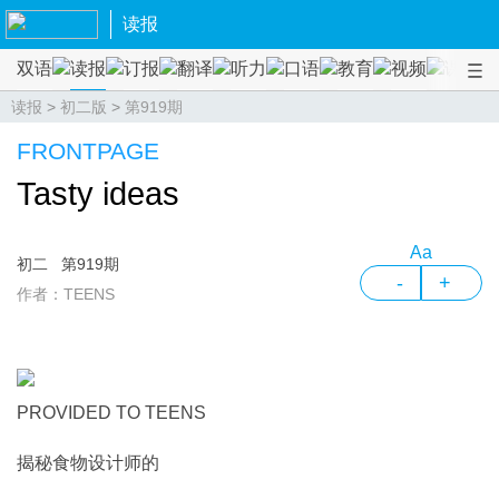
读报
双语
读报
订报
翻译
听力
口语
教育
视频
课程
读报
>
初二版
>
第919期
FRONTPAGE
Tasty ideas
Aa
初二
第919期
-
+
作者：TEENS
PROVIDED TO TEENS
揭秘食物设计师的