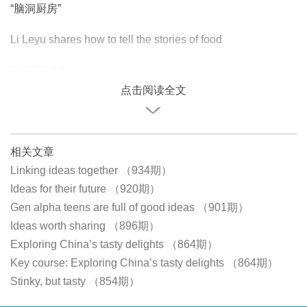
“脑洞厨房”
Li Leyu shares how to tell the stories of food
PAGES 4-5
点击阅读全文
相关文章
Linking ideas together （934期）
Ideas for their future （920期）
Gen alpha teens are full of good ideas （901期）
Ideas worth sharing （896期）
Exploring China’s tasty delights （864期）
Key course: Exploring China’s tasty delights （864期）
Stinky, but tasty （854期）