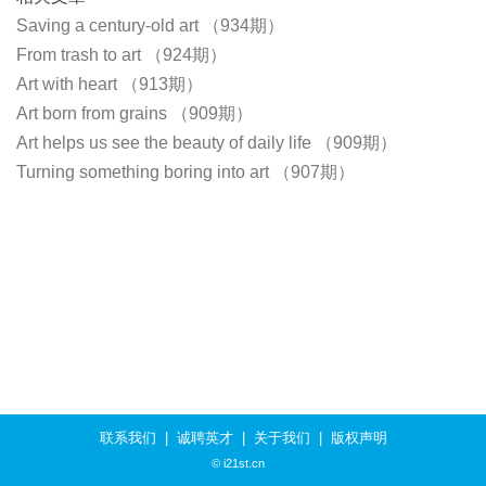
Saving a century-old art （934期）
From trash to art （924期）
Art with heart （913期）
Art born from grains （909期）
Art helps us see the beauty of daily life （909期）
Turning something boring into art （907期）
联系我们
|
诚聘英才
|
关于我们
|
版权声明
© i21st.cn