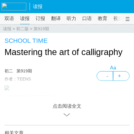
读报
双语
读报
订报
翻译
听力
口语
教育
视频
课
读报
>
初二版
>
第919期
SCHOOL TIME
Mastering the art of calligraphy
Aa
初二
第919期
-
+
作者：TEENS
PROVIDED TO TEENS
点击阅读全文
相关文章