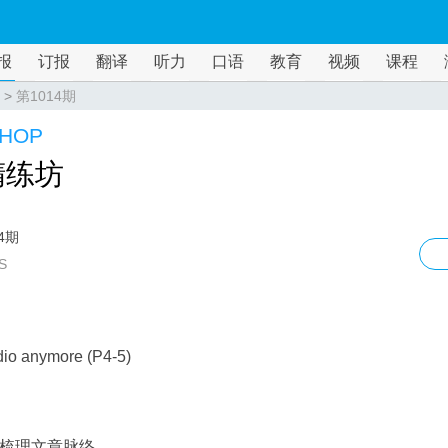
报
订报
翻译
听力
口语
教育
视频
课程
>
第1014期
HOP
精练坊
4期
S
dio anymore (P4-5)
梳理文章脉络。