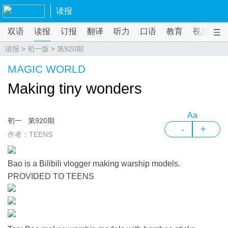
读报
双语
读报
订报
翻译
听力
口语
教育
视频
课
读报
>
初一版
>
第920期
MAGIC WORLD
Making tiny wonders
Aa
初一
第920期
-
+
作者：TEENS
Bao is a Bilibili vlogger making warship models.
PROVIDED TO TEENS