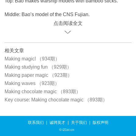
Top: Bao makes warship models with bamboo sticks.
Middle: Bao’s model of the CNS Fujian.
点击阅读全文
相关文章
Making magic! （934期）
Making studying fun （929期）
Making paper magic （923期）
Making waves （923期）
Making chocolate magic （893期）
Key course: Making chocolate magic （893期）
联系我们
|
诚聘英才
|
关于我们
|
版权声明
© i21st.cn