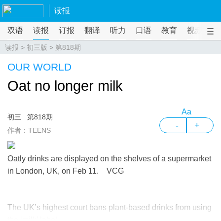
读报
双语
读报
订报
翻译
听力
口语
教育
视频
课
读报
>
初三版
>
第818期
OUR WORLD
Oat no longer milk
Aa
初三
第818期
-
+
作者：TEENS
Oatly drinks are displayed on the shelves of a supermarket
in London, UK, on Feb 11. VCG
The UK’s highest court bans plant-based drinks from using
the ‘milk’ label