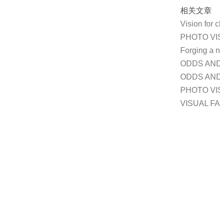
相关文章
Vision fo
PHOTO V
Forging a 
ODDS AN
ODDS AN
PHOTO V
VISUAL 