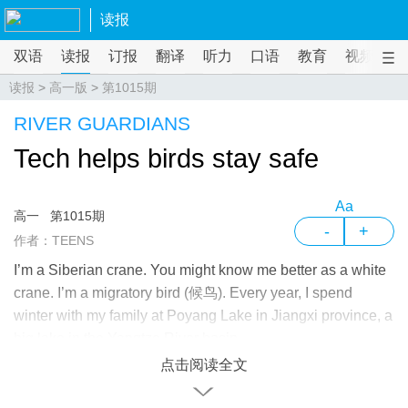
读报
双语
读报
订报
翻译
听力
口语
教育
视频
课
读报
>
高一版
>
第1015期
RIVER GUARDIANS
Tech helps birds stay safe
Aa
高一
第1015期
-
+
作者：TEENS
I’m a Siberian crane. You might know me better as a white
crane. I’m a migratory bird (候鸟). Every year, I spend
winter with my family at Poyang Lake in Jiangxi province, a
big lake in the Yangtze River basin.
点击阅读全文