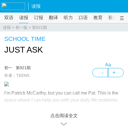
读报
双语
读报
订报
翻译
听力
口语
教育
视频
课
读报
>
初一版
>
第921期
SCHOOL TIME
JUST ASK
Aa
初一
第921期
-
+
作者：TEENS
I’m Patrick McCarthy, but you can call me Pat. This is the
space where I can help you with your daily life problems,
one-on-one. Go ahead and ask away!
点击阅读全文