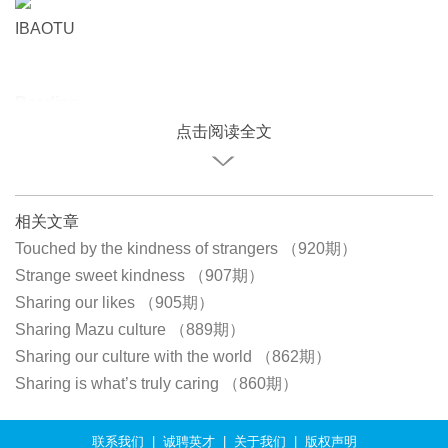
IBAOTU
Reading
点击阅读全文
相关文章
Touched by the kindness of strangers （920期）
Strange sweet kindness （907期）
Sharing our likes （905期）
Sharing Mazu culture （889期）
Sharing our culture with the world （862期）
Sharing is what’s truly caring （860期）
联系我们
|
诚聘英才
|
关于我们
|
版权声明