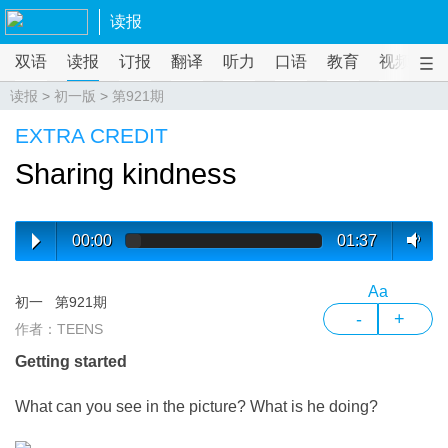
读报
双语
读报
订报
翻译
听力
口语
教育
视频
课
读报
>
初一版
>
第921期
EXTRA CREDIT
Sharing kindness
00:00
01:37
Aa
初一
第921期
-
+
作者：TEENS
Getting started
What can you see in the picture? What is he doing?