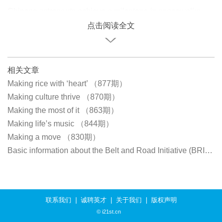
Chinese astronauts achieve a milestone in spacewalks
点击阅读全文
相关文章
Making rice with ‘heart’ （877期）
Making culture thrive （870期）
Making the most of it （863期）
Making life’s music （844期）
Making a move （830期）
Basic information about the Belt and Road Initiative (BRI) （821期）
联系我们
|
诚聘英才
|
关于我们
|
版权声明
© i21st.cn