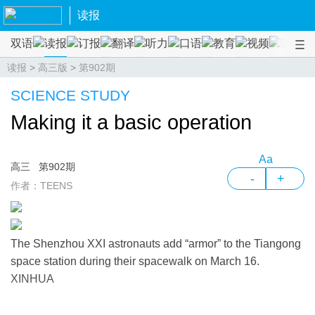
读报
双语
读报
订报
翻译
听力
口语
教育
视频
课程
读报
>
高三版
>
第902期
SCIENCE STUDY
Making it a basic operation
Aa
高三
第902期
-
+
作者：TEENS
The Shenzhou XXI astronauts add “armor” to the Tiangong
space station during their spacewalk on March 16.
XINHUA