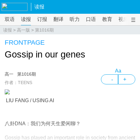
读报
双语
读报
订报
翻译
听力
口语
教育
视频
课
读报
>
高一版
>
第1016期
FRONTPAGE
Gossip in our genes
Aa
高一
第1016期
-
+
作者：TEENS
LIU FANG / USING AI
八卦DNA：我们为何天生爱闲聊？
Gossip has played an important role in society from ancient