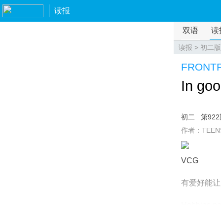
读报
双语
读
读报
>
初二版
FRONT
In go
初二
第92
作者：TEEN
VCG
有爱好能让
Hobbies not