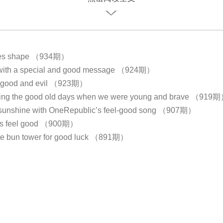
akes shape （934期）
 with a special and good message （924期）
g good and evil （923期）
ng the good old days when we were young and brave （919
sunshine with OneRepublic’s feel-good song （907期）
nes feel good （900期）
he bun tower for good luck （891期）