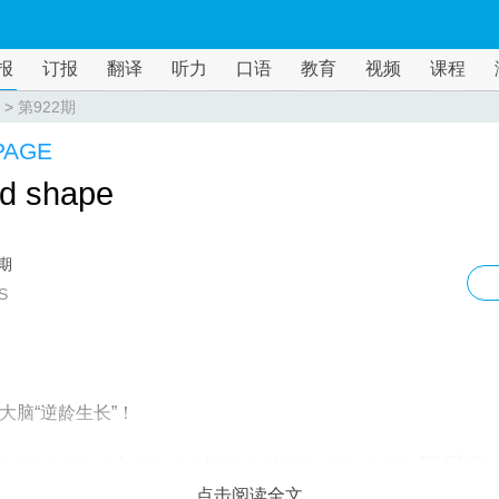
报
订报
翻译
听力
口语
教育
视频
课程
>
第922期
PAGE
od shape
2期
S
大脑“逆龄生长”！
 only make us happy, but help our brains grow better PAGE 6
点击阅读全文