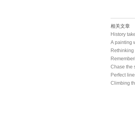
相关文章
History t
A painting
Rethinkin
Rememberi
Chase the 
Perfect li
Climbing t