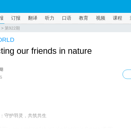
报
订报
翻译
听力
口语
教育
视频
课程
>
第922期
ORLD
ting our friends in nature
2期
S
：守护羽灵，共筑共生
鹈鹕) were catching fish at Lake Kerkini in Greece (希腊).