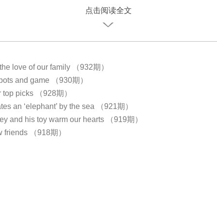
点击阅读全文
 the love of our family （932期）
 spots and game （930期）
ur top picks （928期）
ates an ‘elephant’ by the sea （921期）
ey and his toy warm our hearts （919期）
w friends （918期）