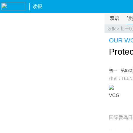
读报
双语
读
读报
>
初一版
OUR W
Protec
初一
第92
作者：TEEN
VCG
国际爱鸟日
Pelicans (