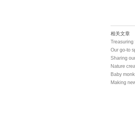
相关文章
Treasuring
Our go-to
Sharing o
Nature cre
Baby monk
Making ne