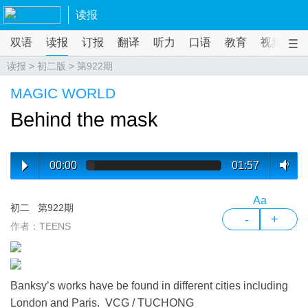
读报
双语
读报
订报
翻译
听力
口语
教育
视频
课
读报
>
初二版
>
第922期
MAGIC WORLD
Behind the mask
00:00
01:57
Aa
初二
第922期
-
+
作者：TEENS
Banksy’s works have be found in different cities including
London and Paris. VCG / TUCHONG