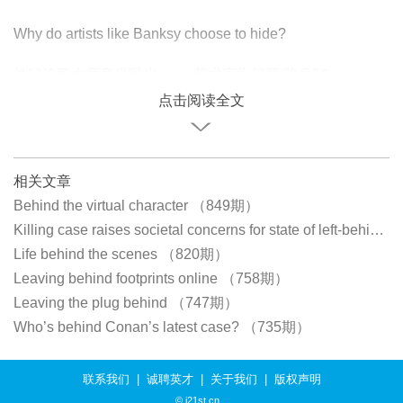
Why do artists like Banksy choose to hide?
神秘涂鸦大师身份曝光 —— 艺术家为何要“隐身”？
点击阅读全文
相关文章
Behind the virtual character （849期）
Killing case raises societal concerns for state of left-behind children （845期）
Life behind the scenes （820期）
Leaving behind footprints online （758期）
Leaving the plug behind （747期）
Who’s behind Conan’s latest case? （735期）
联系我们
|
诚聘英才
|
关于我们
|
版权声明
© i21st.cn