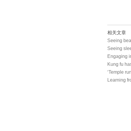
相关文章
Seeing bea
Seeing sl
Engaging i
Kung fu ha
‘Temple ru
Learning f