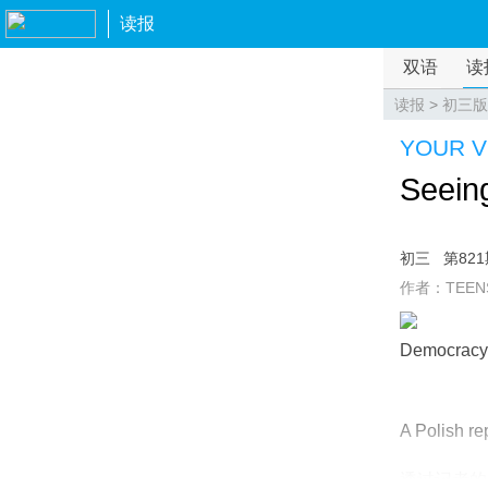
读报
双语
读
读报
>
初三版
YOUR V
Seeing
初三
第82
作者：TEEN
Democracy
A Polish re
透过记者的