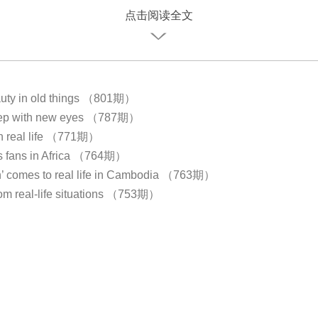
点击阅读全文
uty in old things （801期）
eep with new eyes （787期）
n real life （771期）
s fans in Africa （764期）
n’ comes to real life in Cambodia （763期）
rom real-life situations （753期）