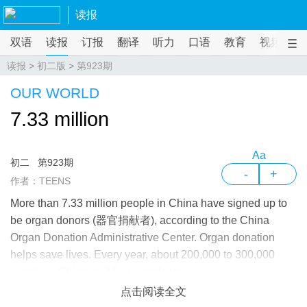
读报
双语
读报
订报
翻译
听力
口语
教育
视频
课
读报
>
初二版
>
第923期
OUR WORLD
7.33 million
Aa
初二
第923期
-
+
作者：TEENS
More than 7.33 million people in China have signed up to
be organ donors (器官捐献者), according to the China
Organ Donation Administrative Center. Organ donation
helps save lives. Every year, about 200,000 to 300,000
people in China wait for transplants
点击阅读全文