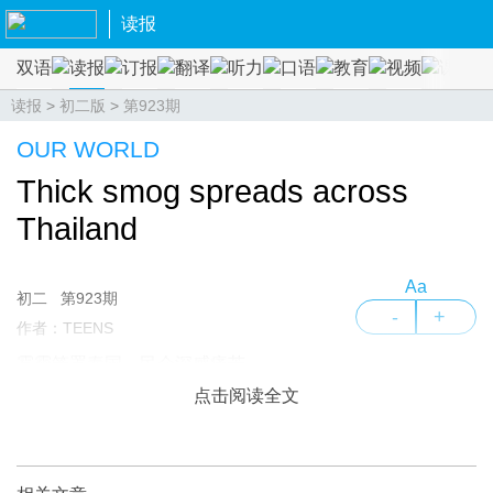
读报
双语
读报
订报
翻译
听力
口语
教育
视频
课程
读报
>
初二版
>
第923期
OUR WORLD
Thick smog spreads across
Thailand
Aa
初二
第923期
-
+
作者：TEENS
雾霾笼罩泰国，民众深感痛苦
点击阅读全文