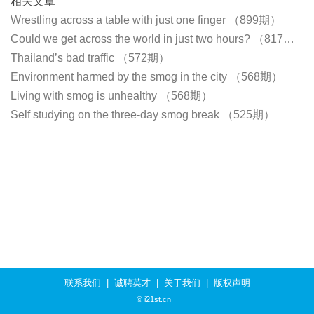
相关文章
Wrestling across a table with just one finger​​ （899期）
Could we get across the world in just two hours? （817期）
Thailand’s bad traffic （572期）
Environment harmed by the smog in the city （568期）
Living with smog is unhealthy （568期）
Self studying on the three-day smog break （525期）
联系我们
|
诚聘英才
|
关于我们
|
版权声明
© i21st.cn