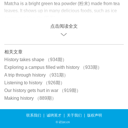
Matcha is a bright green tea powder (粉末) made from tea
leaves. It shows up in many delicious foods, such as ice
cream and biscuits (饼干).
点击阅读全文
相关文章
History takes shape （934期）
Exploring a campus filled with history （933期）
A trip through history （931期）
Listening to history （926期）
Our history gets hurt in war （919期）
Making history （889期）
联系我们
|
诚聘英才
|
关于我们
|
版权声明
© i21st.cn