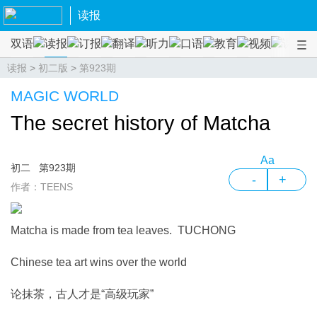
读报
双语
读报
订报
翻译
听力
口语
教育
视频
课程
读报
>
初二版
>
第923期
MAGIC WORLD
The secret history of Matcha
Aa
初二
第923期
-
+
作者：TEENS
Matcha is made from tea leaves. TUCHONG
Chinese tea art wins over the world
论抹茶，古人才是“高级玩家”