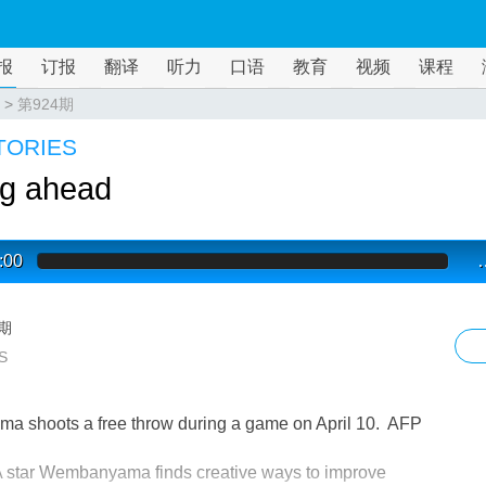
报
订报
翻译
听力
口语
教育
视频
课程
>
第924期
TORIES
ng ahead
:00
4期
S
 shoots a free throw during a game on April 10. AFP
 star Wembanyama finds creative ways to improve