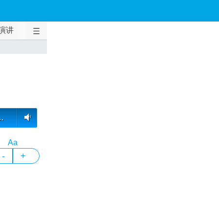
演讲
…
Aa
-
+