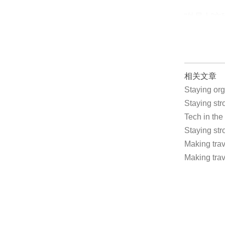
“外星人”
相关文章
Staying o
Staying s
Tech in t
Staying st
Making tr
Making tr